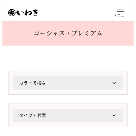
メ
イ
メニュー
ン
コ
ゴージャス・プレミアム
ン
テ
ン
ツ
へ
移
動
カラーで検索
タイプで検索