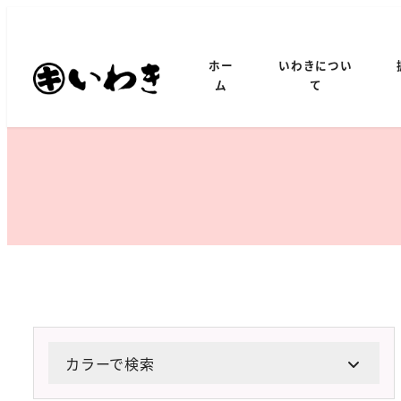
メ
イ
ホー
いわきについ
ン
ム
て
コ
ン
テ
ン
ツ
へ
移
動
カラーで検索