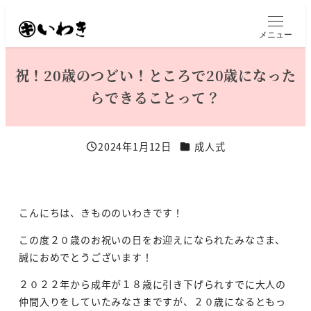
メ
イ
メニュー
ン
コ
祝！20歳のつどい！ところで20歳になった
ン
らできることって？
テ
ン
ツ
カテゴリー
2024年1月12日
成人式
へ
投稿日
移
動
こんにちは、きもののいわきです！
この度２０歳のお祝いの日をお迎えになられたみなさま、
誠におめでとうございます！
２０２２年から成年が１８歳に引き下げられすでに大人の
仲間入りをしていたみなさまですが、２０歳になるともっ