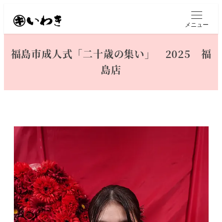
メ
イ
メニュー
ン
コ
福島市成人式「二十歳の集い」 2025 福
ン
島店
テ
ン
ツ
へ
移
動