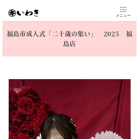
メ
イ
メニュー
ン
コ
福島市成人式「二十歳の集い」 2025 福
ン
島店
テ
ン
ツ
へ
移
動