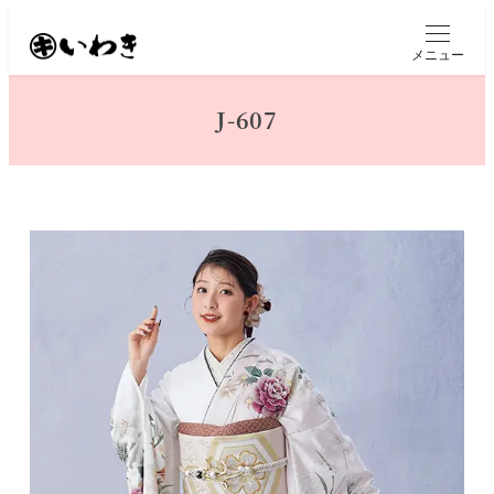
メ
イ
メニュー
ン
コ
J-607
ン
テ
ン
ツ
へ
移
動