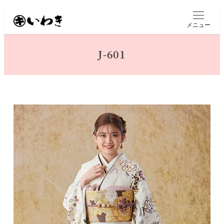
メ
イ
メニュー
ン
コ
J-601
ン
テ
ン
ツ
へ
移
動