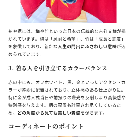
袖や裾には、梅や竹といった日本の伝統的な吉祥文様が描
かれています。梅は「忍耐と希望」、竹は「成長と節度」
を象徴しており、新たな
人生の門出にふさわしい意味
が込
められています。
3. 着る人を引き立てるカラーバランス
赤の中にも、オフホワイト、黒、金といったアクセントカ
ラーが絶妙に配置されており、立体感のある仕上がりに。
特に金が成人式当日や前撮りの際光を反射しより高級感や
特別感を与えます。柄の配置も計算され尽くしているた
め、
どの角度から見ても美しい着姿
を保ちます。
コーディネートのポイント