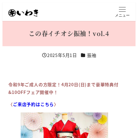
メ
イ
メニュー
ン
コ
この春イチオシ振袖！vol.4
ン
テ
ン
カテゴリー
2025年5月1日
振袖
投稿日
ツ
へ
移
動
令和9年ご成人の方限定！4月20日(日)まで豪華特典付
&10OFFフェア開催中！
〈
ご来店予約はこちら
〉