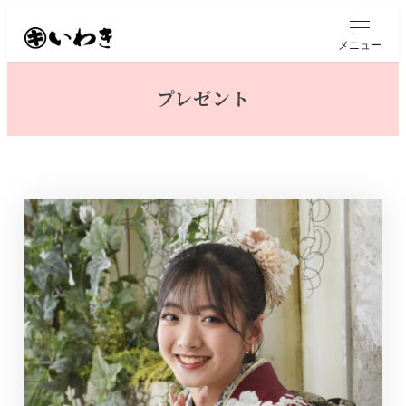
メ
イ
メニュー
ン
コ
プレゼント
ン
テ
ン
ツ
へ
移
動