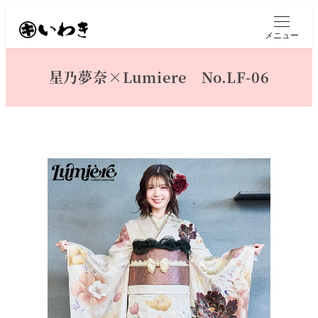
メ
イ
メニュー
ン
コ
星乃夢奈×Lumiere No.LF-06
ン
テ
ン
ツ
へ
移
動